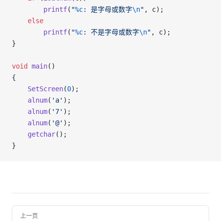
        printf
(
"
%c
: 是字母或数字
\n
"
, c);
    else
        printf
(
"
%c
: 不是字母或数字
\n
"
, c);
}
void
 main
()
{
    SetScreen
(
0
);
    alnum
(
'a'
);
    alnum
(
'7'
);
    alnum
(
'@'
);
    getchar
();
}
Pager
上一页