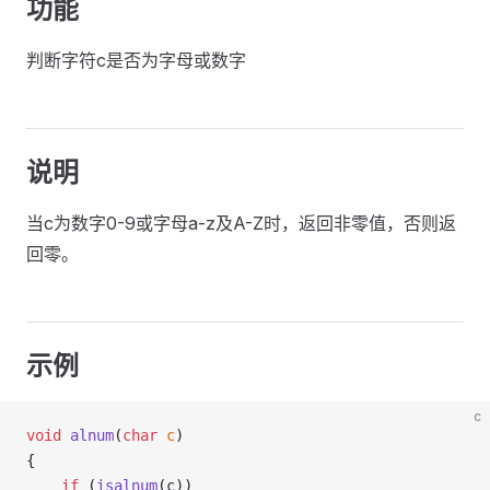
功能
判断字符c是否为字母或数字
说明
当c为数字0-9或字母a-z及A-Z时，返回非零值，否则返
回零。
示例
c
void
 alnum
(
char
 c
)
{
    if
 (
isalnum
(c))