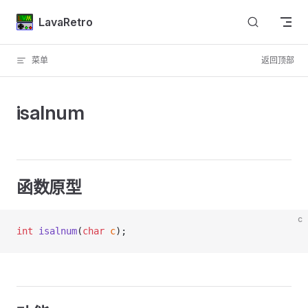
Skip to content
LavaRetro
菜单
返回顶部
isalnum
函数原型
c
int
 isalnum
(
char
 c
);